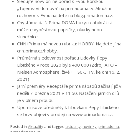
Sledujte nový online pořad s Evou Borskou
„Tajemství domova“ na primadoma.tv. Aktuální
rozhovor s Evou najdete na blog.primadoma.cz.
Chystáme další Prima DOMA boxy: tentokrát si
můžete vypěstovat papričky, okurky nebo
slunečnice.
CNN iPrima má novou rubriku: HOBBY! Najdete jí na
cnn.iprima.cz/hobby.
Průměrná sledovanost pořadu Lidovky Pepy
Libického v roce 2020 byla 400 000 (Zdroj: ATO –
Nielsen Admosphere, živě + TS0-3 TV, ke dni 16. 2.
2021)
Jarní premiéry Receptáře prima nápadů začínají již v
neděli 7. března 2021 v 11:50. Natáčení jarních dílů
je v plném proudu.
Upomínkové předměty k Libovkám Pepy Libického
se brzy objeví v prodeji na www.primadoma.cz.
Posted in
Aktuality
and tagged
aktuality
,
novinky
,
primadoma
,
primadomanews
.