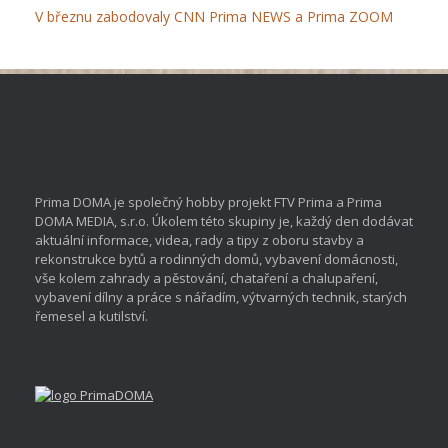
V březnu zabodovaly CNN Prima NEWS a Prima ZOOM
Prima DOMA je společný hobby projekt FTV Prima a Prima
DOMA MEDIA, s.r.o. Úkolem této skupiny je, každý den dodávat
aktuální informace, videa, rady a tipy z oboru stavby a
rekonstrukce bytů a rodinných domů, vybavení domácnosti,
vše kolem zahrady a pěstování, chataření a chalupaření,
vybavení dílny a práce s nářadím, výtvarných technik, starých
řemesel a kutilství.