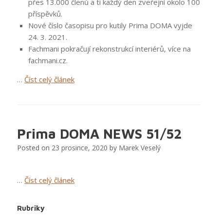
přes 13.000 členů a ti každý den zveřejní okolo 100
příspěvků.
Nové číslo časopisu pro kutily Prima DOMA vyjde
24. 3. 2021.
Fachmani pokračují rekonstrukcí interiérů, více na
fachmani.cz.
“Střípky
…
Číst celý článek
z
Prima
DOMA
–
Prima DOMA NEWS 51/52
co
Posted on
23 prosince, 2020
by
Marek Veselý
se
u
nás
“Prima
…
Číst celý článek
právě
DOMA
děje?”
NEWS
Rubriky
51/52”