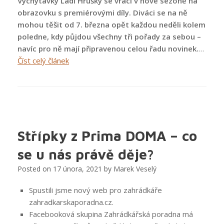
Vychytávky Ládi Hrušky se vrací v nové sezoně na
obrazovku s premiérovými díly. Diváci se na ně
mohou těšit od 7. března opět každou neděli kolem
poledne, kdy půjdou všechny tři pořady za sebou –
navíc pro ně mají připravenou celou řadu novinek.
…
“Hobby
Číst celý článek
pořady
televize
Prima
zahajují
novou
sezonu
Střípky z Prima DOMA – co
s
se u nás právě děje?
premiérovými
díly”
Posted on
17 února, 2021
by
Marek Veselý
Spustili jsme nový web pro zahrádkáře
zahradkarskaporadna.cz.
Facebooková skupina Zahrádkářská poradna má