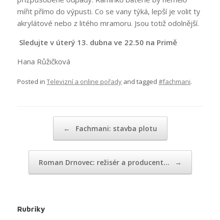
mířit přímo do výpusti. Co se vany týká, lepší je volit ty
akrylátové nebo z litého mramoru. Jsou totiž odolnější.
Sledujte v úterý 13. dubna ve 22.50 na Primě
Hana Růžičková
Posted in
Televizní a online pořady
and tagged
#fachmani
.
Post navigation
←
Fachmani: stavba plotu
Roman Drnovec: režisér a producent…
→
Rubriky