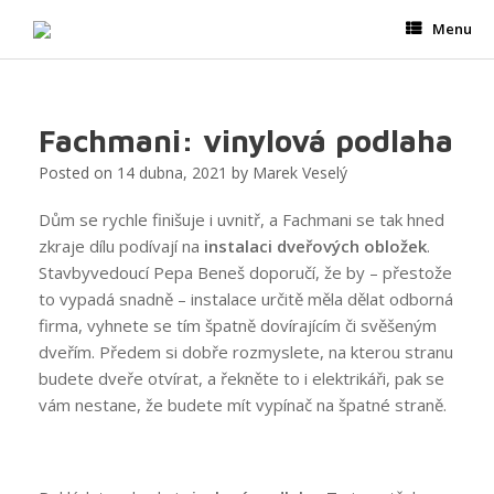
Skip
Menu
to
content
Fachmani: vinylová podlaha
Posted on
14 dubna, 2021
by
Marek Veselý
Dům se rychle finišuje i uvnitř, a Fachmani se tak hned
zkraje dílu podívají na
instalaci dveřových obložek
.
Stavbyvedoucí Pepa Beneš doporučí, že by – přestože
to vypadá snadně – instalace určitě měla dělat odborná
firma, vyhnete se tím špatně dovírajícím či svěšeným
dveřím. Předem si dobře rozmyslete, na kterou stranu
budete dveře otvírat, a řekněte to i elektrikáři, pak se
vám nestane, že budete mít vypínač na špatné straně.