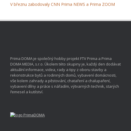
V březnu zabodovaly CNN Prima NEWS a Prima ZOOM
Prima DOMA je společný hobby projekt FTV Prima a Prima
DOMA MEDIA, s.r.o. Úkolem této skupiny je, každý den dodávat
aktuální informace, videa, rady a tipy z oboru stavby a
rekonstrukce bytů a rodinných domů, vybavení domácnosti,
vše kolem zahrady a pěstování, chataření a chalupaření,
vybavení dílny a práce s nářadím, výtvarných technik, starých
řemesel a kutilství.