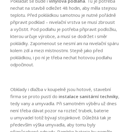
Pokládat se bude i
vinylová podlaha
. Tu je potřeba
nechat na stavbě odležet 48 hodin, aby měla stejnou
teplotu. Před pokládkou samotnou je nutné pořádně
připravit podklad – nivelační vrstva se musí zbrousit
a vyčistit. Pod podlahu je potřeba připravit podložku,
kterou určuje výrobce, a musí se dodržet i směr
pokládky. Zapomenout se nesmí ani na nivelační spáru
kolem zdí a mezi místnostmi. Stejně jako před
pokládkou, i po ní je třeba nechat hotovou podlahu
odpočinout.
Obklady i dlažba v koupelně jsou hotové, stavební
firma se proto pustí do
instalace sanitární techniky
,
tedy vany a umyvadla. Při samotném výběru už dnes
není třeba dávat pozor na rozteč trubek, baterie
u umyvadel totiž bývají stojánkové. Důležitá tak je
především výška umyvadla, aby tomu byly
přizpůsobené odpady. Ramínko baterie by nemělo