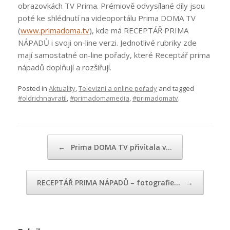
obrazovkách TV Prima. Prémiově odvysílané díly jsou
poté ke shlédnutí na videoportálu Prima DOMA TV
(
www.primadoma.tv
), kde má RECEPTÁŘ PRIMA
NÁPADŮ i svoji on-line verzi. Jednotlivé rubriky zde
mají samostatné on-line pořady, které Receptář prima
nápadů doplňují a rozšiřují.
Posted in
Aktuality
,
Televizní a online pořady
and tagged
#oldrichnavratil
,
#primadomamedia
,
#primadomatv
.
Post navigation
←
Prima DOMA TV přivítala v…
RECEPTÁŘ PRIMA NÁPADŮ – fotografie…
→