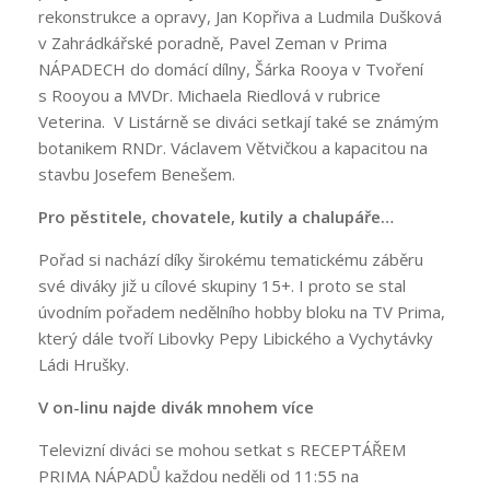
rekonstrukce a opravy, Jan Kopřiva a Ludmila Dušková
v Zahrádkářské poradně, Pavel Zeman v Prima
NÁPADECH do domácí dílny, Šárka Rooya v Tvoření
s Rooyou a MVDr. Michaela Riedlová v rubrice
Veterina. V Listárně se diváci setkají také se známým
botanikem RNDr. Václavem Větvičkou a kapacitou na
stavbu Josefem Benešem.
Pro pěstitele, chovatele, kutily a chalupáře…
Pořad si nachází díky širokému tematickému záběru
své diváky již u cílové skupiny 15+. I proto se stal
úvodním pořadem nedělního hobby bloku na TV Prima,
který dále tvoří Libovky Pepy Libického a Vychytávky
Ládi Hrušky.
V on-linu najde divák mnohem více
Televizní diváci se mohou setkat s RECEPTÁŘEM
PRIMA NÁPADŮ každou neděli od 11:55 na