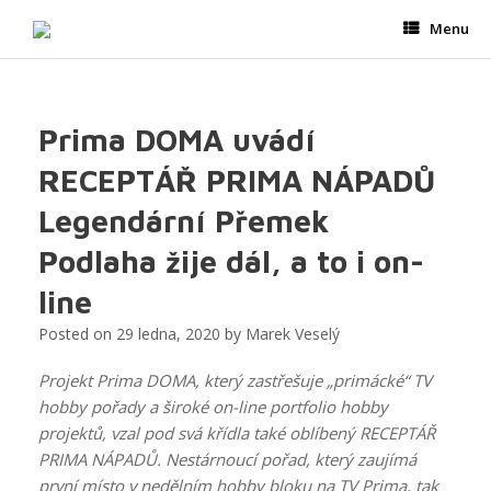
Skip
Menu
to
content
Prima DOMA uvádí
RECEPTÁŘ PRIMA NÁPADŮ
Legendární Přemek
Podlaha žije dál, a to i on-
line
Posted on
29 ledna, 2020
by
Marek Veselý
Projekt Prima DOMA, který zastřešuje „primácké“ TV
hobby pořady a široké on-line portfolio hobby
projektů, vzal pod svá křídla také oblíbený RECEPTÁŘ
PRIMA NÁPADŮ. Nestárnoucí pořad, který zaujímá
první místo v nedělním hobby bloku na TV Prima, tak