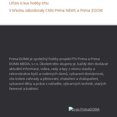
Uřízni si kus hobby trhu
V březnu zabodovaly CNN Prima NEWS a Prima ZOOM
Prima DOMA je společný hobby projekt FTV Prima a Prima
DOMA MEDIA, s.r.o. Úkolem této skupiny je, každý den dodávat
aktuální informace, videa, rady a tipy z oboru stavby a
rekonstrukce bytů a rodinných domů, vybavení domácnosti,
vše kolem zahrady a pěstování, chataření a chalupaření,
vybavení dílny a práce s nářadím, výtvarných technik, starých
řemesel a kutilství.