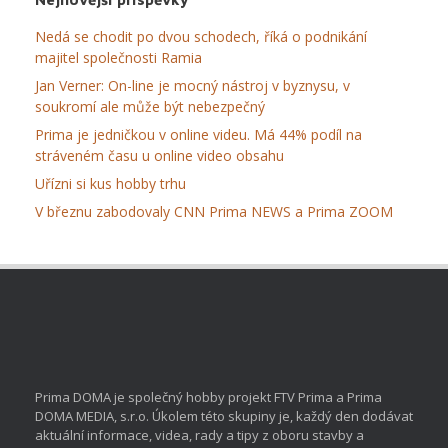
Nedá se chodit po dvou schodech, říká o podnikání
majitel společnosti Ramia
Jan Verner: On-line je mocný nástroj v byznysu, v
soukromí ale může být nebezpečný
Prima je jedničkou v online videu. Má 44% podíl na
stráveném času u online video obsahu
Uřízni si kus hobby trhu
V březnu zabodovaly CNN Prima NEWS a Prima ZOOM
Prima DOMA je společný hobby projekt FTV Prima a Prima
DOMA MEDIA, s.r.o. Úkolem této skupiny je, každý den dodávat
aktuální informace, videa, rady a tipy z oboru stavby a