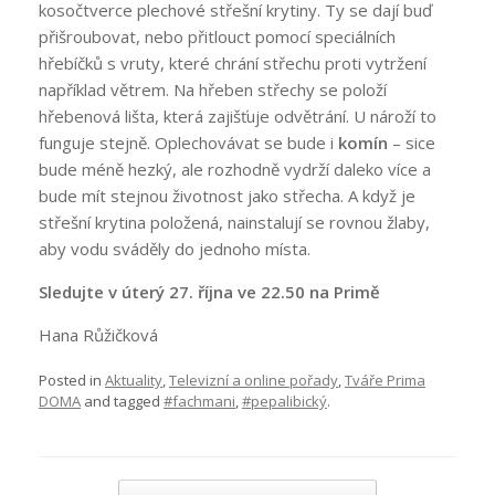
kosočtverce plechové střešní krytiny. Ty se dají buď
přišroubovat, nebo přitlouct pomocí speciálních
hřebíčků s vruty, které chrání střechu proti vytržení
například větrem. Na hřeben střechy se položí
hřebenová lišta, která zajišťuje odvětrání. U nároží to
funguje stejně. Oplechovávat se bude i
komín
– sice
bude méně hezký, ale rozhodně vydrží daleko více a
bude mít stejnou životnost jako střecha. A když je
střešní krytina položená, nainstalují se rovnou žlaby,
aby vodu sváděly do jednoho místa.
Sledujte v úterý 27. října ve 22.50 na Primě
Hana Růžičková
Posted in
Aktuality
,
Televizní a online pořady
,
Tváře Prima
DOMA
and tagged
#fachmani
,
#pepalibický
.
Post navigation