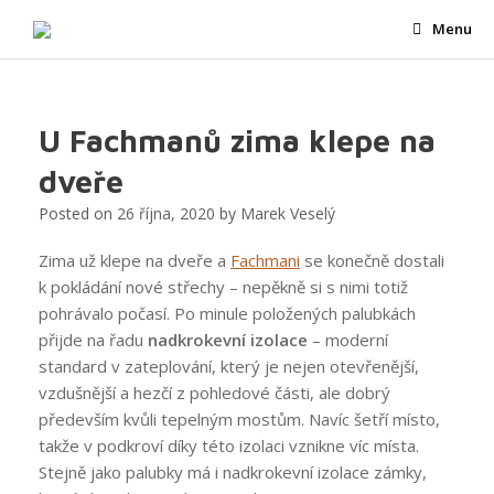
Skip
Menu
to
content
U Fachmanů zima klepe na
dveře
Posted on
26 října, 2020
by
Marek Veselý
Zima už klepe na dveře a
Fachmani
se konečně dostali
k pokládání nové střechy – nepěkně si s nimi totiž
pohrávalo počasí. Po minule položených palubkách
přijde na řadu
nadkrokevní izolace
– moderní
standard v zateplování, který je nejen otevřenější,
vzdušnější a hezčí z pohledové části, ale dobrý
především kvůli tepelným mostům. Navíc šetří místo,
takže v podkroví díky této izolaci vznikne víc místa.
Stejně jako palubky má i nadkrokevní izolace zámky,