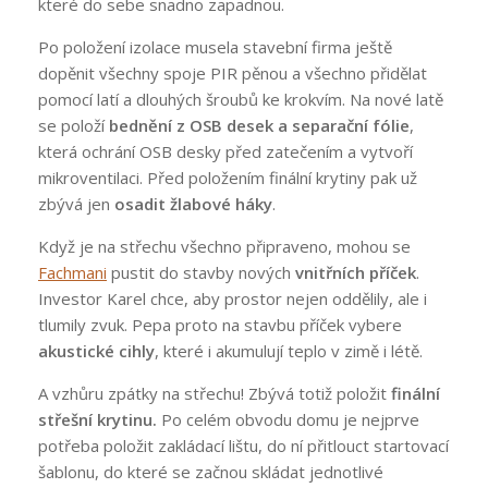
které do sebe snadno zapadnou.
Po položení izolace musela stavební firma ještě
dopěnit všechny spoje PIR pěnou a všechno přidělat
pomocí latí a dlouhých šroubů ke krokvím. Na nové latě
se položí
bednění z OSB desek a separační fólie
,
která ochrání OSB desky před zatečením a vytvoří
mikroventilaci. Před položením finální krytiny pak už
zbývá jen
osadit žlabové háky
.
Když je na střechu všechno připraveno, mohou se
Fachmani
pustit do stavby nových
vnitřních příček
.
Investor Karel chce, aby prostor nejen oddělily, ale i
tlumily zvuk. Pepa proto na stavbu příček vybere
akustické cihly
, které i akumulují teplo v zimě i létě.
A vzhůru zpátky na střechu! Zbývá totiž položit
finální
střešní krytinu.
Po celém obvodu domu je nejprve
potřeba položit zakládací lištu, do ní přitlouct startovací
šablonu, do které se začnou skládat jednotlivé